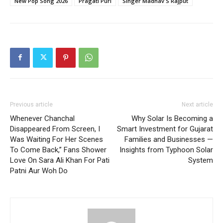
New Pop Song 2026
Pragati Puri
Singer Madhav S Rajput
Previous article
Next article
Whenever Chanchal
Why Solar Is Becoming a
Disappeared From Screen, I
Smart Investment for Gujarat
Was Waiting For Her Scenes
Families and Businesses —
To Come Back,” Fans Shower
Insights from Typhoon Solar
Love On Sara Ali Khan For Pati
System
Patni Aur Woh Do